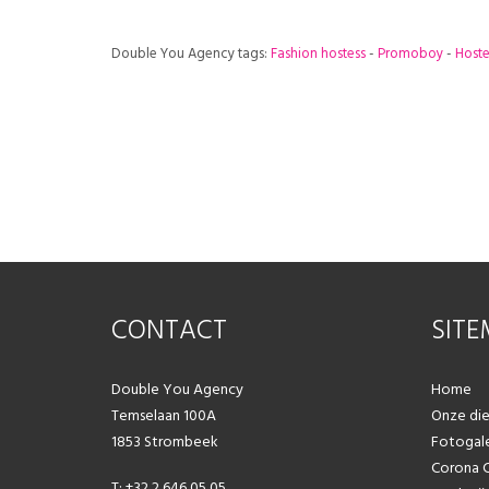
Double You Agency
tags:
Fashion hostess
-
Promoboy
-
Hoste
CONTACT
SIT
Double You Agency
Home
Temselaan 100A
Onze di
1853 Strombeek
Fotogale
Corona 
T: +32 2 646 05 05