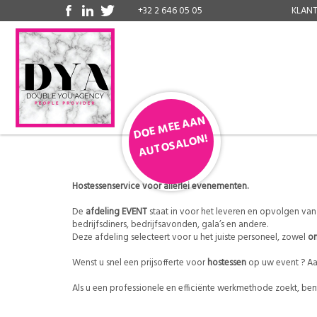
+32 2 646 05 05
KLAN
D
OE
MEE
A
A
N
A
U
T
OS
AL
O
N!
Hostessenservice voor allerlei evenementen.
De
afdeling EVENT
staat in voor het leveren en opvolgen van
bedrijfsdiners, bedrijfsavonden, gala’s en andere.
Deze afdeling selecteert voor u het juiste personeel, zowel
on
Wenst u snel een prijsofferte voor
hostessen
op uw event ? Aa
Als u een professionele en efficiënte werkmethode zoekt, bent 