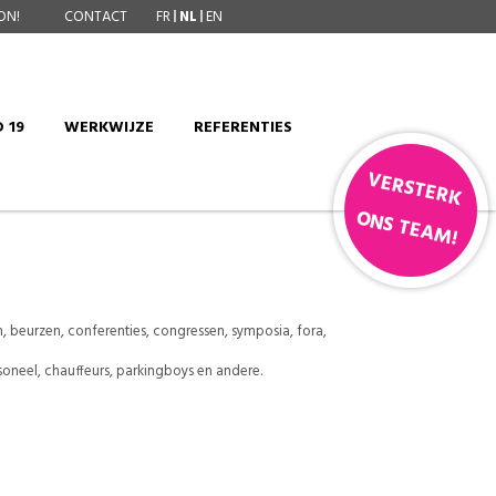
ON!
CONTACT
FR
NL
EN
 19
WERKWIJZE
REFERENTIES
VERSTERK
ONS TEAM!
 beurzen, conferenties, congressen, symposia, fora,
soneel, chauffeurs, parkingboys en andere.