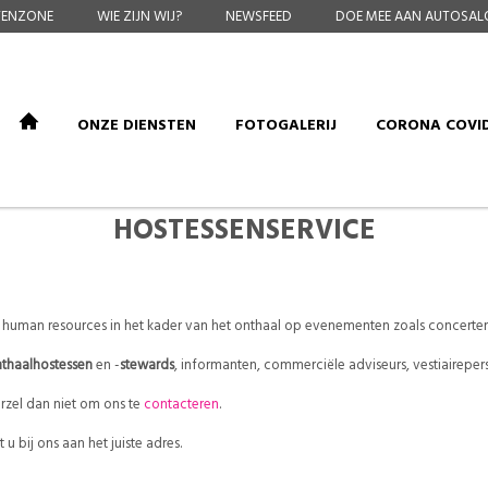
TENZONE
WIE ZIJN WIJ?
NEWSFEED
DOE MEE AAN AUTOSAL
ONZE DIENSTEN
FOTOGALERIJ
CORONA COVID
HOSTESSENSERVICE
 human resources in het kader van het onthaal op evenementen zoals concerten,
thaalhostessen
en -
stewards
, informanten, commerciële adviseurs, vestiaireper
rzel dan niet om ons te
contacteren
.
u bij ons aan het juiste adres.