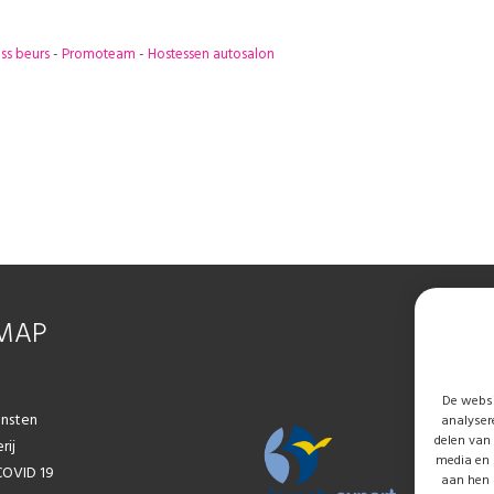
ss beurs
-
Promoteam
-
Hostessen autosalon
EMAP
De websi
ensten
analyser
delen van 
rij
media en 
COVID 19
aan hen 