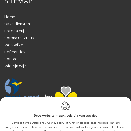
SITEMAP
NL
EN
Home
Onze diensten
Fotogalerij
Corona COVID 19
Werkwijze
Referenties
Contact
Wie zijn wij?
Met de steun van Brussels Invest & Export
Deze website maakt gebruik van cookies
De website van Double You Agency gebruikt functionele cookies. In het geval van het
analyseren van websiteverkeer of advertenties, worden ook cookies gebruikt voor het delen van