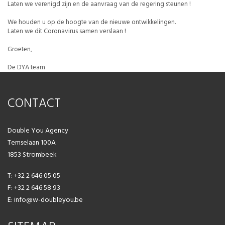
Laten we verenigd zijn en de aanvraag van de regering steunen !
We houden u op de hoogte van de nieuwe ontwikkelingen.
Laten we dit Coronavirus samen verslaan !
Groeten,
De DYA team
CONTACT
Double You Agency
Temselaan 100A
1853 Strombeek
T: +32 2 646 05 05
F: +32 2 646 58 93
E: info@w-doubleyou.be
FR