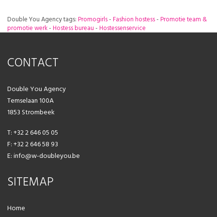
Double You Agency
tags:
Promogirls
-
Fashion hostess
-
Promotie team &
promotie werk
-
Hostess bureau
-
Hostessenservice
CONTACT
Double You Agency
Temselaan 100A
1853 Strombeek
T: +32 2 646 05 05
F: +32 2 646 58 93
E: info@w-doubleyou.be
SITEMAP
Home
FR