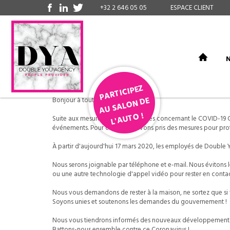
+32 2 646 05 05
ESPACE CLIENT
N
P
A
R
TI
CIPE
Z
A
U S
AL
O
N
L'
A
U
T
DE
Bonjour à toutes et tous,
O !
Suite aux mesures de sécurité prises concernant le COVID-19 CO
événements. Pour cela, nous avons pris des mesures pour prot
À partir d'aujourd'hui 17 mars 2020, les employés de Double 
Nous serons joignable par téléphone et e-mail. Nous évitons le
ou une autre technologie d'appel vidéo pour rester en contac
Nous vous demandons de rester à la maison, ne sortez que si 
Soyons unies et soutenons les demandes du gouvernement !
Nous vous tiendrons informés des nouveaux développements
Battons-nous ensemble contre ce Coronavirus !