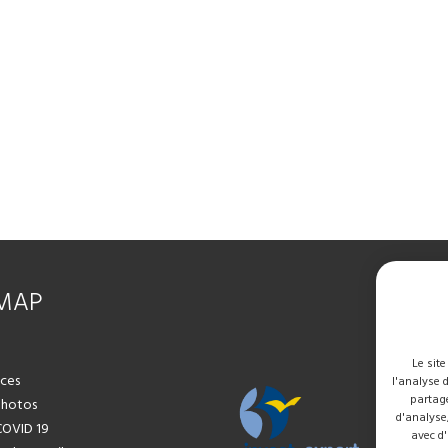
EMAP
Le sit
ices
l'analyse 
partage
Photos
d'analyse
COVID 19
avec d'