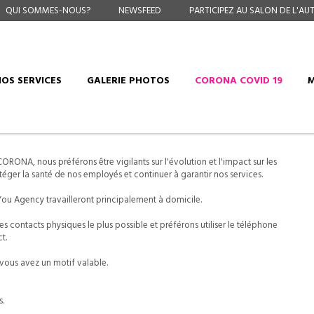
QUI SOMMES-NOUS?
NEWSFEED
PARTICIPEZ AU SALON DE L'AUT
OS SERVICES
GALERIE PHOTOS
CORONA COVID 19
M
RONA, nous préférons être vigilants sur l'évolution et l'impact sur les
éger la santé de nos employés et continuer à garantir nos services.
You Agency travailleront principalement à domicile.
s contacts physiques le plus possible et préférons utiliser le téléphone
t.
vous avez un motif valable.
.