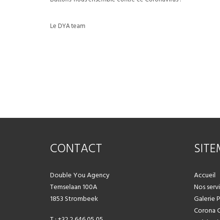
Le DYA team
CONTACT
SIT
Double You Agency
Accueil
Temselaan 100A
Nos serv
1853 Strombeek
Galerie 
Corona 
T : +32 2 646 05 05