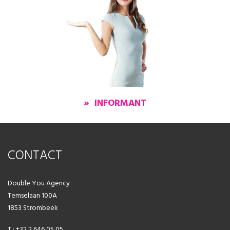
» INFORMANT
CONTACT
Double You Agency
Temselaan 100A
1853 Strombeek
T : +32 2 646 05 05