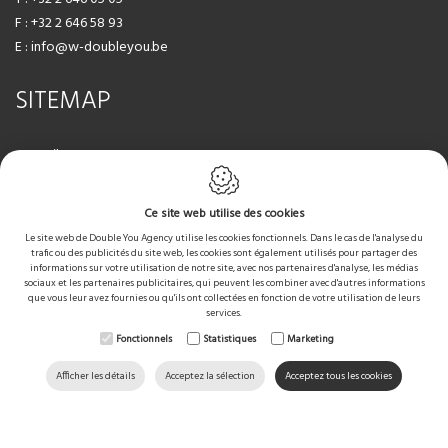
F : +32 2 646 58 93
E : info@w-doubleyou.be
SITEMAP
Accueil
Nos services
Galerie Photos
Ce site web utilise des cookies
Corona COVID 19
Le site web de Double You Agency utilise les cookies fonctionnels. Dans le cas de l'analyse du
Méthode de travail
trafic ou des publicités du site web, les cookies sont également utilisés pour partager des
informations sur votre utilisation de notre site, avec nos partenaires d'analyse, les médias
Références
sociaux et les partenaires publicitaires, qui peuvent les combiner avec d'autres informations
Contact
que vous leur avez fournies ou qu'ils ont collectées en fonction de votre utilisation de leurs
services.
Qui Sommes-nous?
Fonctionnels
Statistiques
Marketing
Afficher les détails
Acceptez la sélection
Acceptez tous les cookies