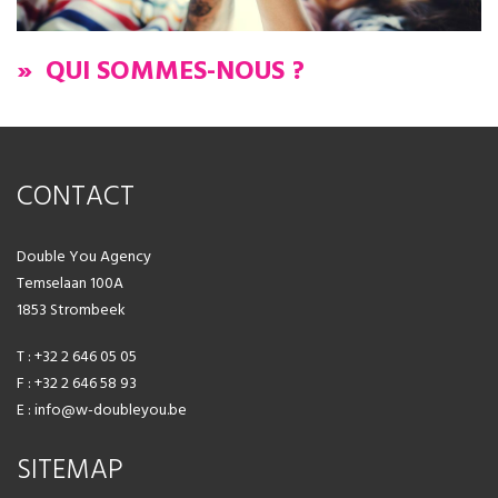
» QUI SOMMES-NOUS ?
FR
NL
EN
CONTACT
Double You Agency
Temselaan 100A
1853 Strombeek
T : +32 2 646 05 05
F : +32 2 646 58 93
E : info@w-doubleyou.be
SITEMAP