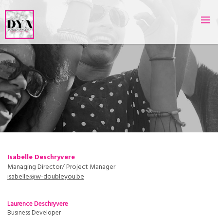
Isabelle Deschryvere
Managing Director/ Project Manager
isabelle@w-doubleyou.be
Laurence Deschryvere
Business Developer