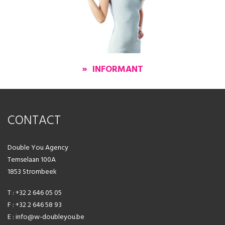
» INFORMANT
CONTACT
Double You Agency
Temselaan 100A
1853 Strombeek
T : +32 2 646 05 05
F : +32 2 646 58 93
E : info@w-doubleyou.be