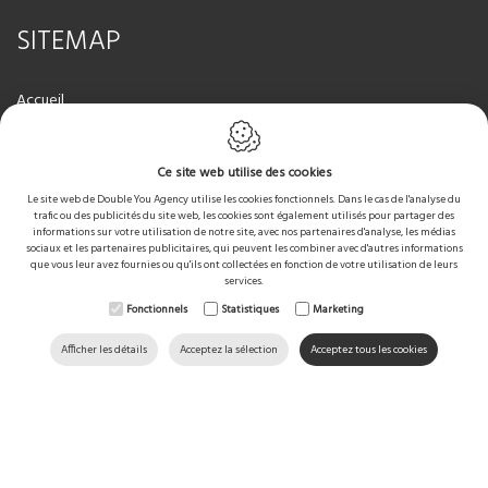
SITEMAP
Accueil
Nos services
Galerie Photos
Ce site web utilise des cookies
Corona COVID 19
Le site web de Double You Agency utilise les cookies fonctionnels. Dans le cas de l'analyse du
Méthode de travail
trafic ou des publicités du site web, les cookies sont également utilisés pour partager des
Références
informations sur votre utilisation de notre site, avec nos partenaires d'analyse, les médias
sociaux et les partenaires publicitaires, qui peuvent les combiner avec d'autres informations
Contact
que vous leur avez fournies ou qu'ils ont collectées en fonction de votre utilisation de leurs
Qui Sommes-nous?
services.
Fonctionnels
Statistiques
Marketing
Afficher les détails
Acceptez la sélection
Acceptez tous les cookies
QUE POUVONS-NOUS FAIRE POUR
Réalisé avec le soutien de Brussels Invest & Export
VOUS?